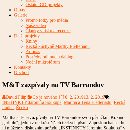
Ostatní CD projekty
O nás
Galerie
Promo fotky pro média
Naše videa
Články v tisku a recenze
Další projekty
Knihy
Řecká kuchyně Marthy Elefteriadu
Arionas
Postřehy odjinud a dabing
Noční mikrofórum
Kontakty
Obchod
M&T zazpívaly na TV Barrandov
David Filip
Co je nového
8. 2. 2019
13. 2. 2019
INSTINKTY Jaromíra Soukupa
,
Martha a Tena Elefteriadu
,
Řecká
hudba
,
Řecko
Martha a Tena zazpívaly na TV Barrandov svou písničku „Kokino
garifalo“, jednu z nejkrásnějších řeckých písní. Zaposlouchat se do
ní můžete v diskuzním pořadu „INSTINKTY Jaromíra Soukupa“ v