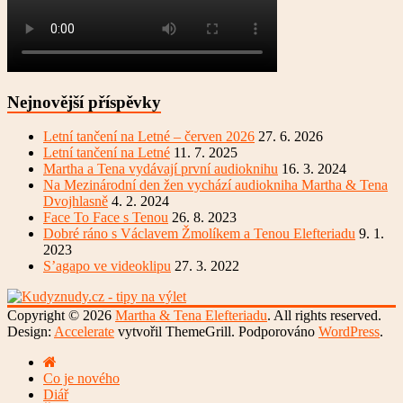
Nejnovější příspěvky
Letní tančení na Letné – červen 2026
27. 6. 2026
Letní tančení na Letné
11. 7. 2025
Martha a Tena vydávají první audioknihu
16. 3. 2024
Na Mezinárodní den žen vychází audiokniha Martha & Tena
Dvojhlasně
4. 2. 2024
Face To Face s Tenou
26. 8. 2023
Dobré ráno s Václavem Žmolíkem a Tenou Elefteriadu
9. 1.
2023
S’agapo ve videoklipu
27. 3. 2022
Copyright © 2026
Martha & Tena Elefteriadu
. All rights reserved.
Design:
Accelerate
vytvořil ThemeGrill. Podporováno
WordPress
.
Co je nového
Diář