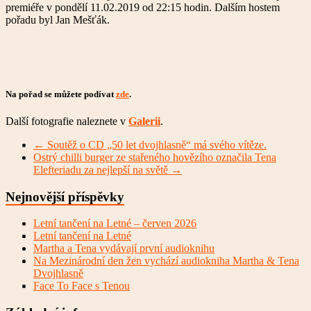
premiéře v pondělí 11.02.2019 od 22:15 hodin. Dalším hostem
pořadu byl Jan Mešťák.
Na pořad se můžete podívat
zde
.
Další fotografie naleznete v
Galerii
.
←
Soutěž o CD „50 let dvojhlasně“ má svého vítěze.
Ostrý chilli burger ze stařeného hovězího označila Tena
Elefteriadu za nejlepší na světě
→
Nejnovější příspěvky
Letní tančení na Letné – červen 2026
Letní tančení na Letné
Martha a Tena vydávají první audioknihu
Na Mezinárodní den žen vychází audiokniha Martha & Tena
Dvojhlasně
Face To Face s Tenou