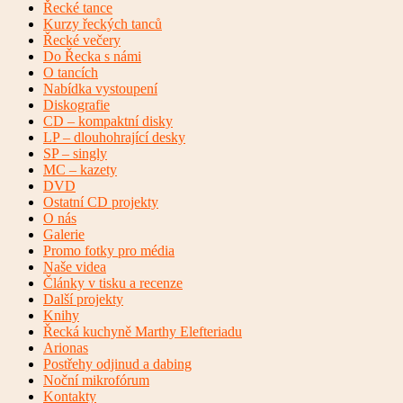
Řecké tance
Kurzy řeckých tanců
Řecké večery
Do Řecka s námi
O tancích
Nabídka vystoupení
Diskografie
CD – kompaktní disky
LP – dlouhohrající desky
SP – singly
MC – kazety
DVD
Ostatní CD projekty
O nás
Galerie
Promo fotky pro média
Naše videa
Články v tisku a recenze
Další projekty
Knihy
Řecká kuchyně Marthy Elefteriadu
Arionas
Postřehy odjinud a dabing
Noční mikrofórum
Kontakty