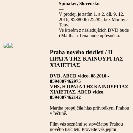
Spinaker, Slovensko
—
V prodeji je zatím 1. a 2. díl, 9. 12.
2016, 8588006725285, bez Marthy a
Teny.
Ve kterém z následujících DVD bude
i Martha a Tena bude upřesněno.
Praha nového tisíciletí / Η
ΠΡΑΓΑ ΤΗΣ ΚΑΙΝΟΥΡΓΙΑΣ
ΧΙΛΙΕΤΙΑΣ
DVD, ABCD video, 08.2010 -
8594007462975
VHS, Η ΠΡΑΓΑ ΤΗΣ ΚΑΙΝΟΥΡΓΙΑΣ
ΧΙΛΙΕΤΙΑΣ, ABCD video,
8594007462142
—
Martha propůjčila hlas průvodkyni Prahou
v řečtině.
Film vás seznámí se stověžatou Prahou
nového tisíciletí. Provede vás jejími