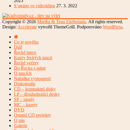
2023
S’agapo ve videoklipu
27. 3. 2022
Copyright © 2026
Martha & Tena Elefteriadu
. All rights reserved.
Design:
Accelerate
vytvořil ThemeGrill. Podporováno
WordPress
.
Co je nového
Diář
Řecké tance
Kurzy řeckých tanců
Řecké večery
Do Řecka s námi
O tancích
Nabídka vystoupení
Diskografie
CD – kompaktní disky
LP – dlouhohrající desky
SP – singly
MC – kazety
DVD
Ostatní CD projekty
O nás
Galerie