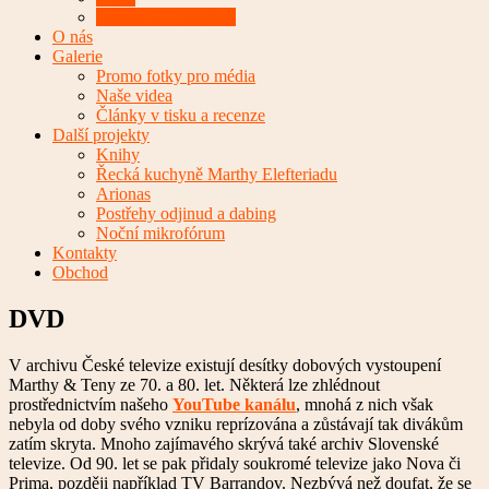
Ostatní CD projekty
O nás
Galerie
Promo fotky pro média
Naše videa
Články v tisku a recenze
Další projekty
Knihy
Řecká kuchyně Marthy Elefteriadu
Arionas
Postřehy odjinud a dabing
Noční mikrofórum
Kontakty
Obchod
DVD
V archivu České televize existují desítky dobových vystoupení
Marthy & Teny ze 70. a 80. let. Některá lze zhlédnout
prostřednictvím našeho
YouTube kanálu
, mnohá z nich však
nebyla od doby svého vzniku reprízována a zůstávají tak divákům
zatím skryta. Mnoho zajímavého skrývá také archiv Slovenské
televize. Od 90. let se pak přidaly soukromé televize jako Nova či
Prima, později například TV Barrandov. Nezbývá než doufat, že se