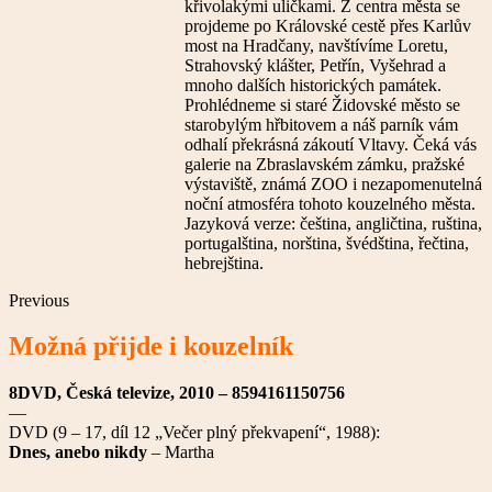
křivolakými uličkami. Z centra města se
projdeme po Královské cestě přes Karlův
most na Hradčany, navštívíme Loretu,
Strahovský klášter, Petřín, Vyšehrad a
mnoho dalších historických památek.
Prohlédneme si staré Židovské město se
starobylým hřbitovem a náš parník vám
odhalí překrásná zákoutí Vltavy. Čeká vás
galerie na Zbraslavském zámku, pražské
výstaviště, známá ZOO i nezapomenutelná
noční atmosféra tohoto kouzelného města.
Jazyková verze: čeština, angličtina, ruština,
portugalština, norština, švédština, řečtina,
hebrejština.
Previous
Možná přijde i kouzelník
8DVD, Česká televize, 2010 – 8594161150756
—
DVD (9 – 17, díl 12 „Večer plný překvapení“, 1988):
Dnes, anebo nikdy
– Martha