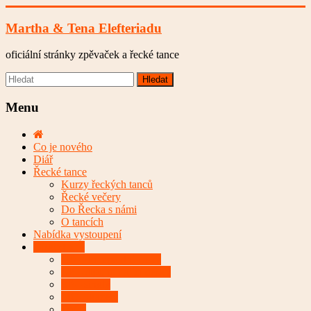
Skip
to
Martha & Tena Elefteriadu
content
oficiální stránky zpěvaček a řecké tance
Menu
Co je nového
Diář
Řecké tance
Kurzy řeckých tanců
Řecké večery
Do Řecka s námi
O tancích
Nabídka vystoupení
Diskografie
CD – kompaktní disky
LP – dlouhohrající desky
SP – singly
MC – kazety
DVD