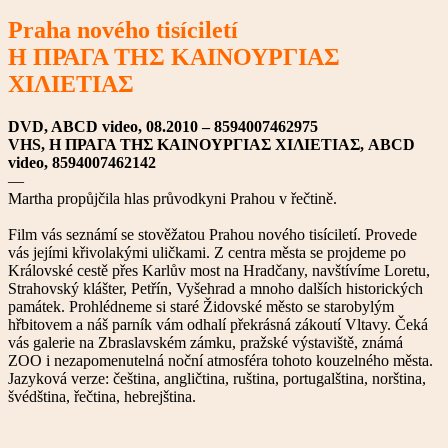
Praha nového tisíciletí
Η ΠΡΑΓΑ ΤΗΣ ΚΑΙΝΟΥΡΓΙΑΣ
ΧΙΛΙΕΤΙΑΣ
DVD, ABCD video, 08.2010 – 8594007462975
VHS, Η ΠΡΑΓΑ ΤΗΣ ΚΑΙΝΟΥΡΓΙΑΣ ΧΙΛΙΕΤΙΑΣ, ABCD
video, 8594007462142
—
Martha propůjčila hlas průvodkyni Prahou v řečtině.
Film vás seznámí se stověžatou Prahou nového tisíciletí. Provede
vás jejími křivolakými uličkami. Z centra města se projdeme po
Královské cestě přes Karlův most na Hradčany, navštívíme Loretu,
Strahovský klášter, Petřín, Vyšehrad a mnoho dalších historických
památek. Prohlédneme si staré Židovské město se starobylým
hřbitovem a náš parník vám odhalí překrásná zákoutí Vltavy. Čeká
vás galerie na Zbraslavském zámku, pražské výstaviště, známá
ZOO i nezapomenutelná noční atmosféra tohoto kouzelného města.
Jazyková verze: čeština, angličtina, ruština, portugalština, norština,
švédština, řečtina, hebrejština.