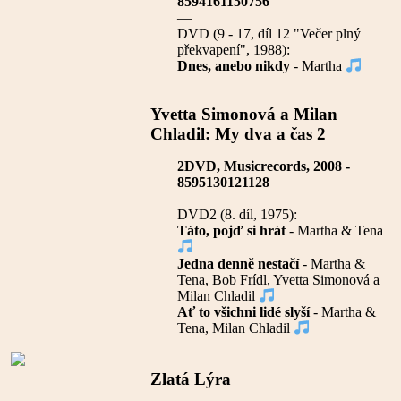
8594161150756
—
DVD (9 - 17, díl 12 "Večer plný
překvapení", 1988):
Dnes, anebo nikdy
- Martha
Yvetta Simonová a Milan
Chladil: My dva a čas 2
2DVD, Musicrecords, 2008 -
8595130121128
—
DVD2 (8. díl, 1975):
Táto, pojď si hrát
- Martha & Tena
Jedna denně nestačí
- Martha &
Tena, Bob Frídl, Yvetta Simonová a
Milan Chladil
Ať to všichni lidé slyší
- Martha &
Tena, Milan Chladil
Zlatá Lýra