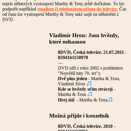
repríz některých vystoupení Marthy & Teny ještě dočkáme. To lze
podpořit například
emailem či telefonátem přímo do televize
. Čas
od času lze vystoupení Marthy & Teny také najít na některém z
DVD.
Vladimír Hron: Jsou hvězdy,
které nehasnou
8DVD, Česká televize, 21.07.2011 -
8594161150978
—
DVD (díl z roku 2002 s podtitulem
"Největší hity 70. let"):
Dvě plus jeden
- Martha & Tena,
Vladimír Hron
Kde se hvězdy očím ztrácejí
-
Martha & Tena
Hrej dál
- Martha & Tena
Možná přijde i kouzelník
8DVD, Česká televize, 2010 -