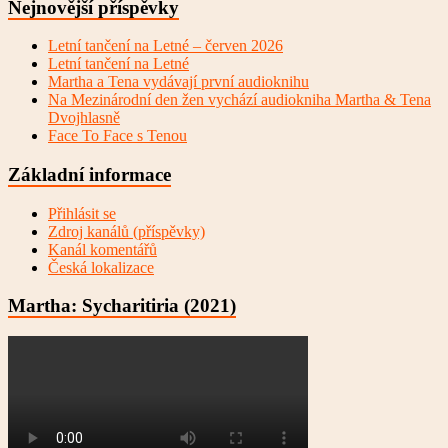
Nejnovější příspěvky
Letní tančení na Letné – červen 2026
Letní tančení na Letné
Martha a Tena vydávají první audioknihu
Na Mezinárodní den žen vychází audiokniha Martha & Tena
Dvojhlasně
Face To Face s Tenou
Základní informace
Přihlásit se
Zdroj kanálů (příspěvky)
Kanál komentářů
Česká lokalizace
Martha: Sycharitiria (2021)