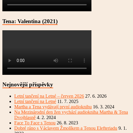
Tena: Valentina (2021)
Nejnovější příspěvky
Letní tančení na Letné – červen 2026
27. 6. 2026
Letní tančení na Letné
11. 7. 2025
Martha a Tena vydávají první audioknihu
16. 3. 2024
Na Mezinárodní den žen vychází audiokniha Martha & Tena
Dvojhlasně
4. 2. 2024
Face To Face s Tenou
26. 8. 2023
Dobré ráno s Václavem Žmolíkem a Tenou Elefteriadu
9. 1.