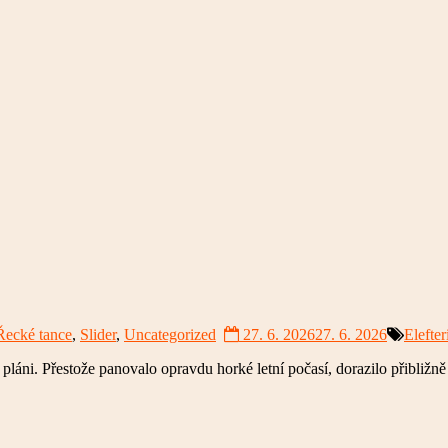
Řecké tance
,
Slider
,
Uncategorized
27. 6. 2026
27. 6. 2026
Elefter
 pláni. Přestože panovalo opravdu horké letní počasí, dorazilo přibližn