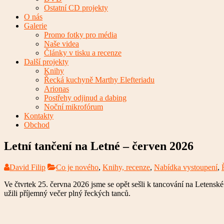
Ostatní CD projekty
O nás
Galerie
Promo fotky pro média
Naše videa
Články v tisku a recenze
Další projekty
Knihy
Řecká kuchyně Marthy Elefteriadu
Arionas
Postřehy odjinud a dabing
Noční mikrofórum
Kontakty
Obchod
Letní tančení na Letné – červen 2026
David Filip
Co je nového
,
Knihy, recenze
,
Nabídka vystoupení
,
Ve čtvrtek 25. června 2026 jsme se opět sešli k tancování na Letenské
užili příjemný večer plný řeckých tanců.