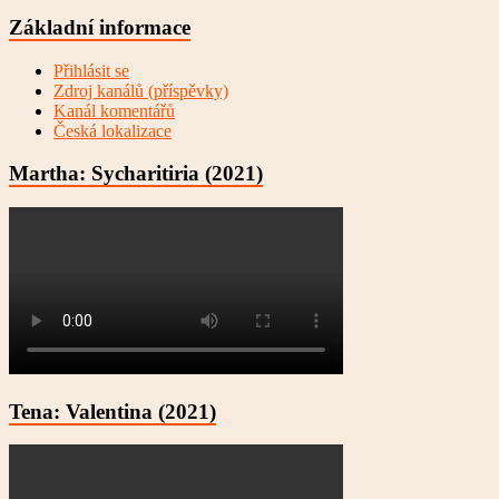
Základní informace
Přihlásit se
Zdroj kanálů (příspěvky)
Kanál komentářů
Česká lokalizace
Martha: Sycharitiria (2021)
Tena: Valentina (2021)