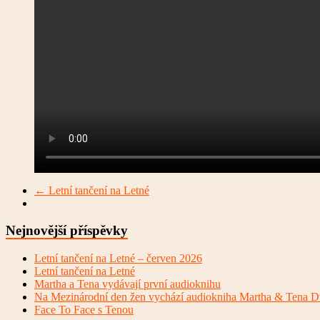
←
Letní tančení na Letné
Nejnovější příspěvky
Letní tančení na Letné – červen 2026
Letní tančení na Letné
Martha a Tena vydávají první audioknihu
Na Mezinárodní den žen vychází audiokniha Martha & Tena D
Face To Face s Tenou