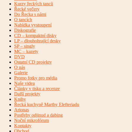
Kurzy řeckých tanců
Řecké večery
Do Řecka s námi
O tancích
Nabídka vystoupení
Diskografie
CD – kompaktní disky
LP – dlouhohrající desky
SP – singly
MC – kazety
DVD
Ostatní CD projekty
O nás
Galerie
Promo fotky pro média
Naše videa
Články v tisku a recenze
Další projekty
Knihy
Řecká kuchyně Marthy Elefteriadu
Arionas
Postřehy odjinud a dabing
Noční mikrofórum
Kontakty
Obchod