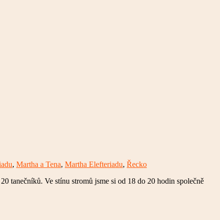
iadu
,
Martha a Tena
,
Martha Elefteriadu
,
Řecko
ě 20 tanečníků. Ve stínu stromů jsme si od 18 do 20 hodin společně