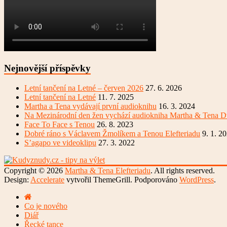
Nejnovější příspěvky
Letní tančení na Letné – červen 2026
27. 6. 2026
Letní tančení na Letné
11. 7. 2025
Martha a Tena vydávají první audioknihu
16. 3. 2024
Na Mezinárodní den žen vychází audiokniha Martha & Tena D
Face To Face s Tenou
26. 8. 2023
Dobré ráno s Václavem Žmolíkem a Tenou Elefteriadu
9. 1. 2
S’agapo ve videoklipu
27. 3. 2022
Copyright © 2026
Martha & Tena Elefteriadu
. All rights reserved.
Design:
Accelerate
vytvořil ThemeGrill. Podporováno
WordPress
.
Co je nového
Diář
Řecké tance