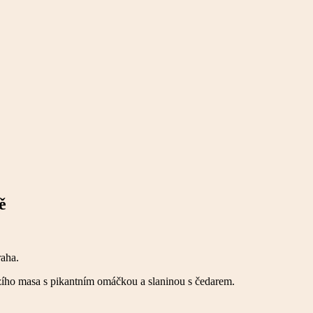
ě
raha.
zího masa s pikantním omáčkou a slaninou s čedarem.