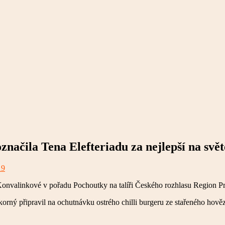
značila Tena Elefteriadu za nejlepší na svět
19
Konvalinkové v pořadu Pochoutky na talíři Českého rozhlasu Region P
rný připravil na ochutnávku ostrého chilli burgeru ze stařeného hově