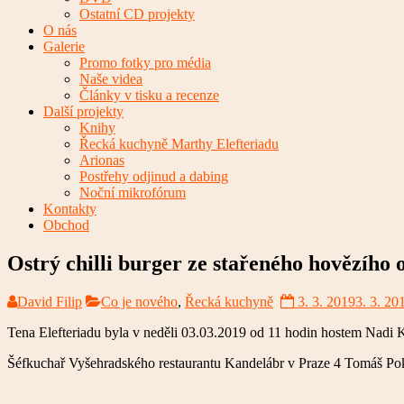
Ostatní CD projekty
O nás
Galerie
Promo fotky pro média
Naše videa
Články v tisku a recenze
Další projekty
Knihy
Řecká kuchyně Marthy Elefteriadu
Arionas
Postřehy odjinud a dabing
Noční mikrofórum
Kontakty
Obchod
Ostrý chilli burger ze stařeného hovězího o
David Filip
Co je nového
,
Řecká kuchyně
3. 3. 2019
3. 3. 20
Tena Elefteriadu byla v neděli 03.03.2019 od 11 hodin hostem Nadi 
Šéfkuchař Vyšehradského restaurantu Kandelábr v Praze 4 Tomáš Poko