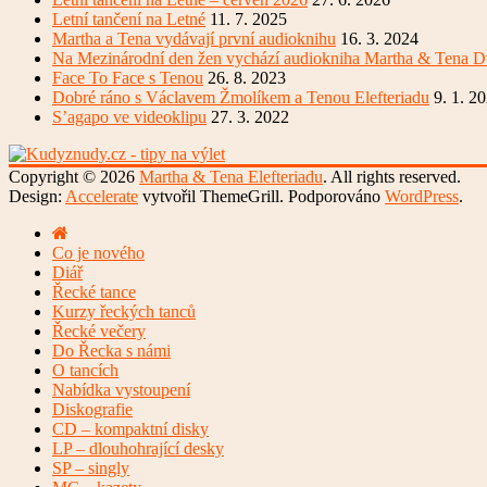
Letní tančení na Letné
11. 7. 2025
Martha a Tena vydávají první audioknihu
16. 3. 2024
Na Mezinárodní den žen vychází audiokniha Martha & Tena D
Face To Face s Tenou
26. 8. 2023
Dobré ráno s Václavem Žmolíkem a Tenou Elefteriadu
9. 1. 2
S’agapo ve videoklipu
27. 3. 2022
Copyright © 2026
Martha & Tena Elefteriadu
. All rights reserved.
Design:
Accelerate
vytvořil ThemeGrill. Podporováno
WordPress
.
Co je nového
Diář
Řecké tance
Kurzy řeckých tanců
Řecké večery
Do Řecka s námi
O tancích
Nabídka vystoupení
Diskografie
CD – kompaktní disky
LP – dlouhohrající desky
SP – singly