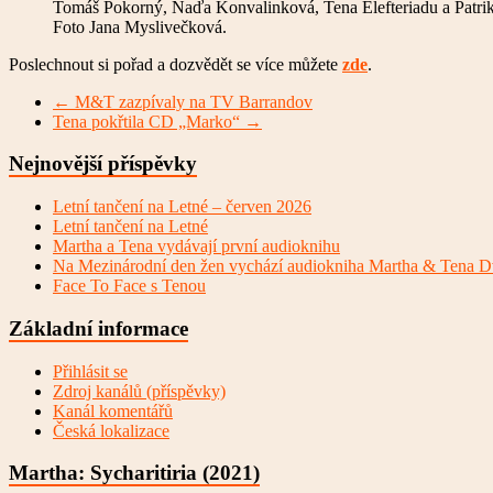
Tomáš Pokorný, Naďa Konvalinková, Tena Elefteriadu a Patri
Foto Jana Myslivečková.
Poslechnout si pořad a dozvědět se více můžete
zde
.
←
M&T zazpívaly na TV Barrandov
Tena pokřtila CD „Marko“
→
Nejnovější příspěvky
Letní tančení na Letné – červen 2026
Letní tančení na Letné
Martha a Tena vydávají první audioknihu
Na Mezinárodní den žen vychází audiokniha Martha & Tena D
Face To Face s Tenou
Základní informace
Přihlásit se
Zdroj kanálů (příspěvky)
Kanál komentářů
Česká lokalizace
Martha: Sycharitiria (2021)