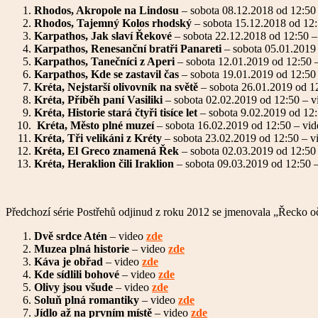
Rhodos, Akropole na Lindosu
– sobota 08.12.2018 od 12:50
Rhodos, Tajemný Kolos rhodský
– sobota 15.12.2018 od 12
Karpathos, Jak slaví Řekové
– sobota 22.12.2018 od 12:50 
Karpathos, Renesanční bratři Panareti
– sobota 05.01.2019
Karpathos, Tanečníci z Aperi
– sobota 12.01.2019 od 12:50 
Karpathos, Kde se zastavil čas
– sobota 19.01.2019 od 12:50
Kréta, Nejstarší olivovník na světě
– sobota 26.01.2019 od 1
Kréta, Příběh paní Vasiliki
– sobota 02.02.2019 od 12:50 – 
Kréta, Historie stará čtyři tisíce let
– sobota 9.02.2019 od 12
Kréta, Město plné muzeí
– sobota 16.02.2019 od 12:50 – vi
Kréta, Tři velikáni z Kréty
– sobota 23.02.2019 od 12:50 – 
Kréta, El Greco znamená Řek
– sobota 02.03.2019 od 12:50
Kréta, Heraklion čili Iraklion
– sobota 09.03.2019 od 12:50 
Předchozí série Postřehů odjinud z roku 2012 se jmenovala „Řecko o
Dvě srdce Atén
– video
zde
Muzea plná historie
– video
zde
Káva je obřad
– video
zde
Kde sídlili bohové
– video
zde
Olivy jsou všude
– video
zde
Soluň plná romantiky
– video
zde
Jídlo až na prvním místě
– video
zde