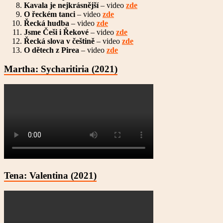
Kavala je nejkrásnější
– video
zde
O řeckém tanci
– video
zde
Řecká hudba
– video
zde
Jsme Češi i Řekové
– video
zde
Řecká slova v češtině
– video
zde
O dětech z Pirea
– video
zde
Martha: Sycharitiria (2021)
Tena: Valentina (2021)