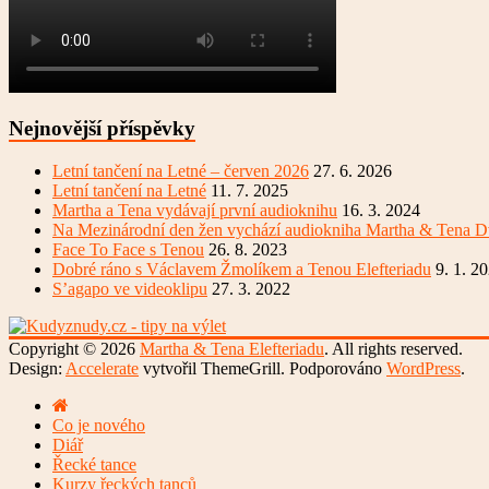
Nejnovější příspěvky
Letní tančení na Letné – červen 2026
27. 6. 2026
Letní tančení na Letné
11. 7. 2025
Martha a Tena vydávají první audioknihu
16. 3. 2024
Na Mezinárodní den žen vychází audiokniha Martha & Tena D
Face To Face s Tenou
26. 8. 2023
Dobré ráno s Václavem Žmolíkem a Tenou Elefteriadu
9. 1. 2
S’agapo ve videoklipu
27. 3. 2022
Copyright © 2026
Martha & Tena Elefteriadu
. All rights reserved.
Design:
Accelerate
vytvořil ThemeGrill. Podporováno
WordPress
.
Co je nového
Diář
Řecké tance
Kurzy řeckých tanců