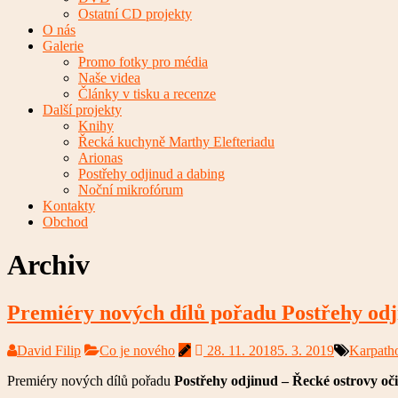
Ostatní CD projekty
O nás
Galerie
Promo fotky pro média
Naše videa
Články v tisku a recenze
Další projekty
Knihy
Řecká kuchyně Marthy Elefteriadu
Arionas
Postřehy odjinud a dabing
Noční mikrofórum
Kontakty
Obchod
Archiv
Premiéry nových dílů pořadu Postřehy odj
David Filip
Co je nového
28. 11. 2018
5. 3. 2019
Karpath
Premiéry nových dílů pořadu
Postřehy odjinud – Řecké ostrovy oč