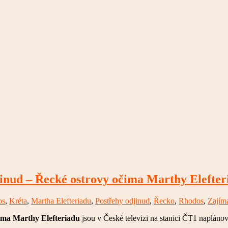
inud – Řecké ostrovy očima Marthy Elefter
os
,
Kréta
,
Martha Elefteriadu
,
Postřehy odjinud
,
Řecko
,
Rhodos
,
Zajím
ima Marthy Elefteriadu
jsou v České televizi na stanici ČT1 napláno