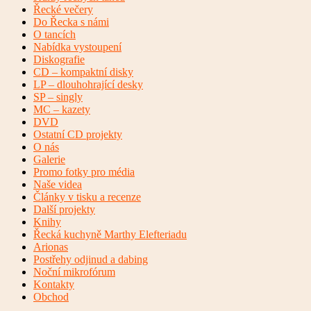
Řecké večery
Do Řecka s námi
O tancích
Nabídka vystoupení
Diskografie
CD – kompaktní disky
LP – dlouhohrající desky
SP – singly
MC – kazety
DVD
Ostatní CD projekty
O nás
Galerie
Promo fotky pro média
Naše videa
Články v tisku a recenze
Další projekty
Knihy
Řecká kuchyně Marthy Elefteriadu
Arionas
Postřehy odjinud a dabing
Noční mikrofórum
Kontakty
Obchod