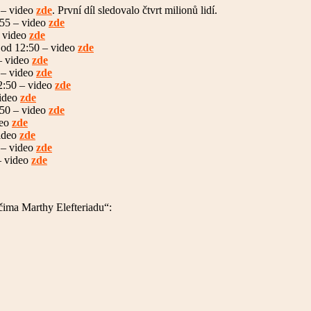
 – video
zde
. První díl sledovalo čtvrt milionů lidí.
:55 – video
zde
– video
zde
 od 12:50 – video
zde
– video
zde
 – video
zde
2:50 – video
zde
video
zde
:50 – video
zde
deo
zde
video
zde
 – video
zde
– video
zde
čima Marthy Elefteriadu“: