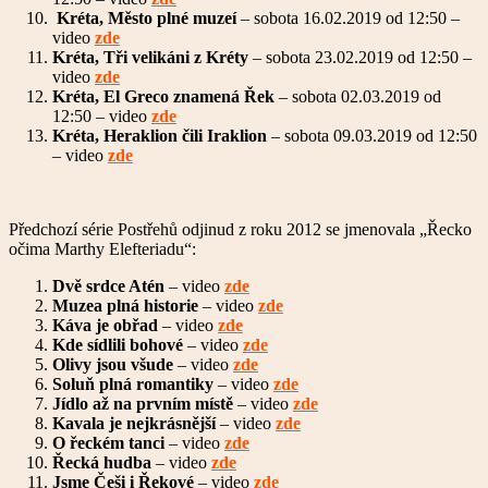
Kréta, Město plné muzeí
– sobota 16.02.2019 od 12:50 –
video
zde
Kréta, Tři velikáni z Kréty
– sobota 23.02.2019 od 12:50 –
video
zde
Kréta, El Greco znamená Řek
– sobota 02.03.2019 od
12:50 – video
zde
Kréta, Heraklion čili Iraklion
– sobota 09.03.2019 od 12:50
– video
zde
Předchozí série Postřehů odjinud z roku 2012 se jmenovala „Řecko
očima Marthy Elefteriadu“:
Dvě srdce Atén
– video
zde
Muzea plná historie
– video
zde
Káva je obřad
– video
zde
Kde sídlili bohové
– video
zde
Olivy jsou všude
– video
zde
Soluň plná romantiky
– video
zde
Jídlo až na prvním místě
– video
zde
Kavala je nejkrásnější
– video
zde
O řeckém tanci
– video
zde
Řecká hudba
– video
zde
Jsme Češi i Řekové
– video
zde