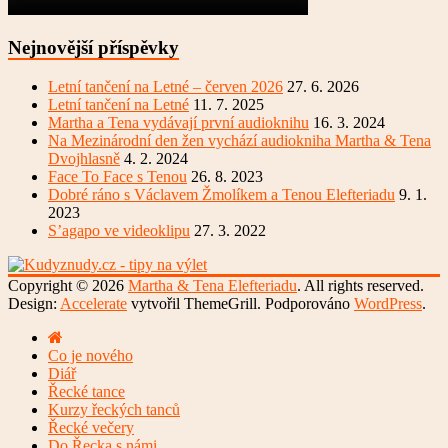
Nejnovější příspěvky
Letní tančení na Letné – červen 2026
27. 6. 2026
Letní tančení na Letné
11. 7. 2025
Martha a Tena vydávají první audioknihu
16. 3. 2024
Na Mezinárodní den žen vychází audiokniha Martha & Tena
Dvojhlasně
4. 2. 2024
Face To Face s Tenou
26. 8. 2023
Dobré ráno s Václavem Žmolíkem a Tenou Elefteriadu
9. 1.
2023
S’agapo ve videoklipu
27. 3. 2022
Copyright © 2026
Martha & Tena Elefteriadu
. All rights reserved.
Design:
Accelerate
vytvořil ThemeGrill. Podporováno
WordPress
.
Co je nového
Diář
Řecké tance
Kurzy řeckých tanců
Řecké večery
Do Řecka s námi