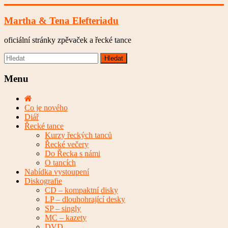
Skip
to
Martha & Tena Elefteriadu
content
oficiální stránky zpěvaček a řecké tance
Menu
Co je nového
Diář
Řecké tance
Kurzy řeckých tanců
Řecké večery
Do Řecka s námi
O tancích
Nabídka vystoupení
Diskografie
CD – kompaktní disky
LP – dlouhohrající desky
SP – singly
MC – kazety
DVD